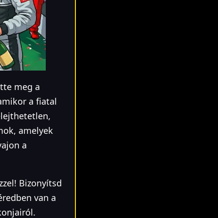
ötte meg a
mikor a fiatal
lejthetetlen,
mok, amelyek
vajon a
zel! Bizonyítsd
éredben van a
onjairól.