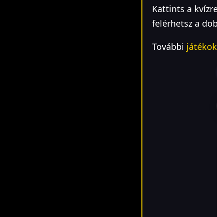
Kattints a kvízr
felérhetsz a do
További
játékok