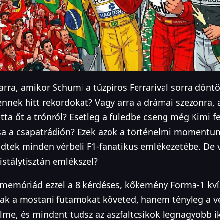
rra, amikor Schumi a tűzpiros Ferrarival sorra dönt
nek hitt rekordokat? Vagy arra a drámai szezonra, a
tta őt a trónról? Esetleg a füledbe cseng még Kimi fe
sa a csapatrádión? Ezek azok a történelmi momentu
dtek minden vérbeli F1-fanatikus emlékezetébe. De 
ristálytisztán emlékszel?
memóriád ezzel a 8 kérdéses, kőkemény Forma-1 kvíz
ak a mostani futamokat követed, hanem tényleg a v
lme, és mindent tudsz az aszfaltcsíkok legnagyobb ik