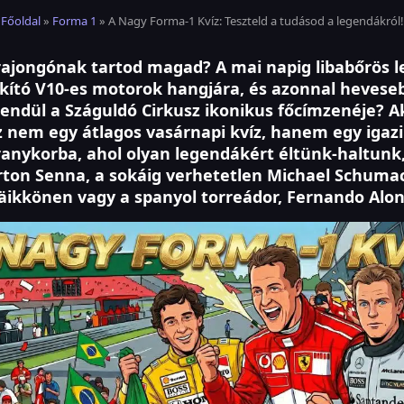
Főoldal
»
Forma 1
» A Nagy Forma-1 Kvíz: Teszteld a tudásod a legendákról!
rajongónak tartod magad? A mai napig libabőrös le
ikító V10-es motorok hangjára, és azonnal hevese
csendül a Száguldó Cirkusz ikonikus főcímzenéje? A
Ez nem egy átlagos vasárnapi kvíz, hanem egy igazi
anykorba, ahol olyan legendákért éltünk-haltunk
rton Senna, a sokáig verhetetlen Michael Schumac
äikkönen vagy a spanyol torreádor, Fernando Alon