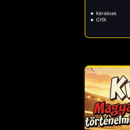
Kérdések
GYIK