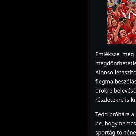
Emlékszel még a
megdönthetetlen
Alonso letaszíto
flegma beszólá
örökre belevéső
részletekre is k
Tedd próbára a 
be, hogy nemcs
sportág történe