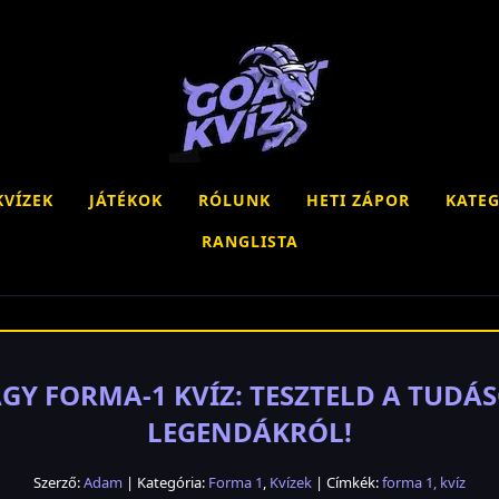
KVÍZEK
JÁTÉKOK
RÓLUNK
HETI ZÁPOR
KATEG
RANGLISTA
GY FORMA-1 KVÍZ: TESZTELD A TUDÁ
LEGENDÁKRÓL!
Szerző:
Adam
| Kategória:
Forma 1
,
Kvízek
| Címkék:
forma 1
,
kvíz