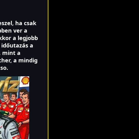
szel, ha csak
bben ver a
kkor a legjobb
 időutazás a
, mint a
her, a mindig
so.