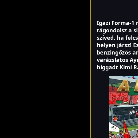
Igazi Forma-1 
rágondolsz a s
szíved, ha fel
helyen jársz! 
benzingőzös ar
varázslatos Ay
higgadt Kimi R