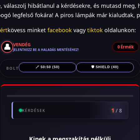
e, válaszolj hibátlanul a kérdésekre, és mutasd meg, 
bogó legfelső fokára! A piros lámpák már kialudtak, p
ért
kövess minket
facebook
vagy
tiktok
oldalunkon:
👤
VENDÉG
0
Érmék
JELENTKEZZ BE A HALADÁS MENTÉSÉHEZ!
🪄 50:50 (50)
🛡️ SHIELD (40)
BOLT
1
/ 8
KÉRDÉSEK
Kinek a megszakítás nélküli