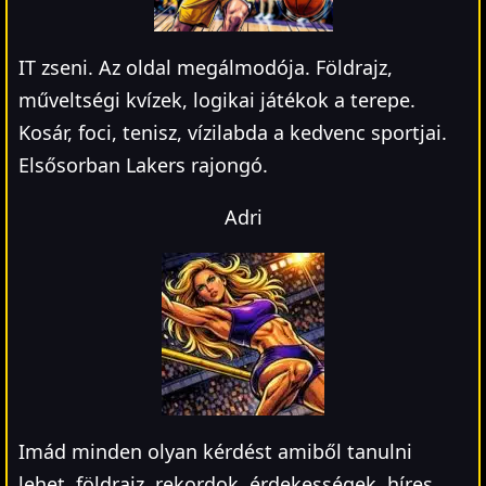
IT zseni. Az oldal megálmodója. Földrajz,
műveltségi kvízek, logikai játékok a terepe.
Kosár, foci, tenisz, vízilabda a kedvenc sportjai.
Elsősorban Lakers rajongó.
Adri
Imád minden olyan kérdést amiből tanulni
lehet, földrajz, rekordok, érdekességek, híres