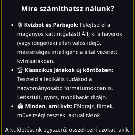
Mire számíthatsz nálunk?
🤖
Kvízbot és Párbajok:
Felejtsd el a
magányos kattintgatást! Állj ki a haverok
(vagy idegenek) ellen valós idejű,
mesterséges intelligencia által vezetett
kvízcsatákban.
🏆
Klasszikus Játékok új köntösben:
Teszteld a lexikális tudásod a
hagyományosabb formátumokban is.
Letisztult, gyors, mobilbarát dizájn.
🏟️
Minden, ami kvíz:
Földrajz, filmek,
műveltségi tesztek, aktualitások
A küldetésünk egyszerű: összehozni azokat, akik