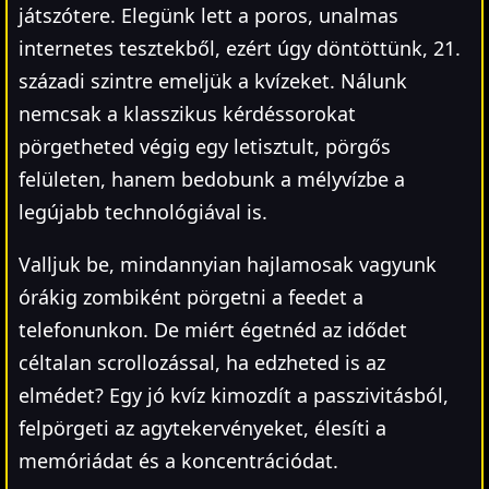
játszótere. Elegünk lett a poros, unalmas
internetes tesztekből, ezért úgy döntöttünk, 21.
századi szintre emeljük a kvízeket. Nálunk
nemcsak a klasszikus kérdéssorokat
pörgetheted végig egy letisztult, pörgős
felületen, hanem bedobunk a mélyvízbe a
legújabb technológiával is.
Valljuk be, mindannyian hajlamosak vagyunk
órákig zombiként pörgetni a feedet a
telefonunkon. De miért égetnéd az idődet
céltalan scrollozással, ha edzheted is az
elmédet? Egy jó kvíz kimozdít a passzivitásból,
felpörgeti az agytekervényeket, élesíti a
memóriádat és a koncentrációdat.