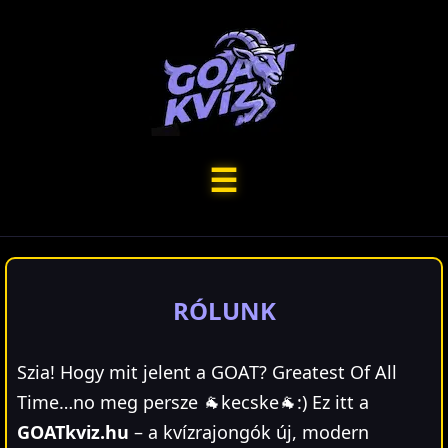
☰
RÓLUNK
Szia! Hogy mit jelent a GOAT? Greatest Of All
Time…no meg persze 🐐kecske🐐:) Ez itt a
GOATkviz.hu
– a kvízrajongók új, modern