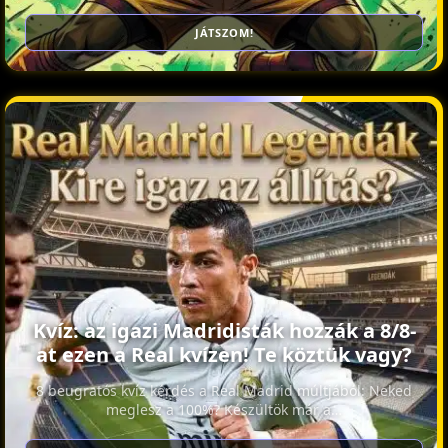
JÁTSZOM!
Kvíz: az igazi Madridisták hozzák a 8/8-
at ezen a Real kvízen! Te köztük vagy?
8 beugratós kvíz kérdés a Real Madrid múltjából: Neked
meglesz a 100%? Készültök már a…