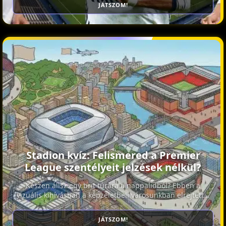
JÁTSZOM!
Stadion kvíz: Felismered a Premier
League szentélyeit jelzések nélkül?
Készen állsz egy brit túrára a nappalidból? Ebben a
vizuális kihívásban a képzeletbeli városunkban elrejtett…
JÁTSZOM!