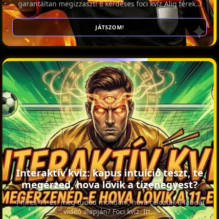
garantáltan megizzaszt! 8 kérdéses foci kvíz Alig térek…
JÁTSZOM!
Interaktív kvíz: kapus intuíció teszt, te
megérzed, hova lövik a tizenegyest?
4 híres 11-es: meg tudod mondani, hova célozták a labdát
videó alapján? Foci kvíz. Itt…