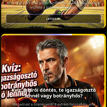
Ki is lőtte a 6:3 első gólját? Szoboszlaitól az Aranycsapatig:
teszteld a tudásod a magyar…
JÁTSZOM!
Kvíz: 8 bírói döntés, te igazságosztó
lennél vagy botrányhős?
Megadnád a tizenegyest? 8 extrém fociszabály, ami