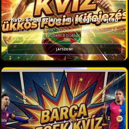
Kvíz: 8 Foci szleng ami kifoghat rajtad
Mi is az a rabona gól? Teszteld a focis IQ-dat ebben a
kvízben! 8 trükkös…
JÁTSZOM!