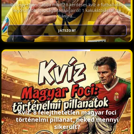
Gól egy strandlabda miatt? 8 kérdéses kvíz a futballvilág
legőrültebb igazságtalanságairól! 1 kakukktojással. Te
hányra…
JÁTSZOM!
Kvíz: 8 felejthetetlen magyar foci
történelmi pillanat, neked mennyi
sikerült?