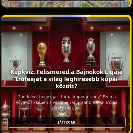
Képkvíz: Felismered a Bajnokok Ligája
trófeáját a világ leghíresebb kupái
között?
Gondolod, hogy igazi futballrajongó vagy? Ezen a
lenyűgöző képen a világ legrangosabb futballtrófeái
sorakoznak, a…
JÁTSZOM!