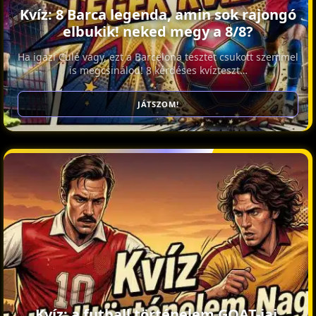
Kvíz: 8 Barca legenda, amin sok rajongó
elbukik! neked megy a 8/8?
Ha igazi Culé vagy, ezt a Barcelona tesztet csukott szemmel
is megcsinálod! 8 kérdéses kvízteszt…
JÁTSZOM!
Kvíz: a futball történelem GOAT-jai.