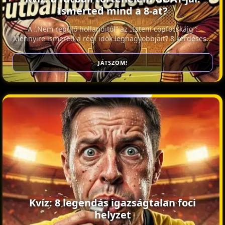
Ismerted mind a 8-at?
A „Nem repülő hollanditól” az „Isteni copfocskáig”:
Mennyire ismered a régi idők legnagyobbjait? 8 kérdéses…
JÁTSZOM!
Kvíz: 8 legendás igazságtalan foci
helyzet