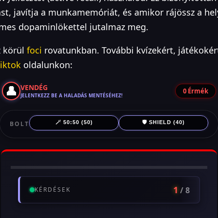
ást, javítja a munkamemóriát, és amikor rájössz a hel
emes dopaminlökettel jutalmaz meg.
z körül
foci
rovatunkban. További kvízekért, játékoké
tiktok
oldalunkon:
👤
VENDÉG
0
Érmék
JELENTKEZZ BE A HALADÁS MENTÉSÉHEZ!
🪄 50:50 (50)
🛡️ SHIELD (40)
BOLT
1
/ 8
KÉRDÉSEK