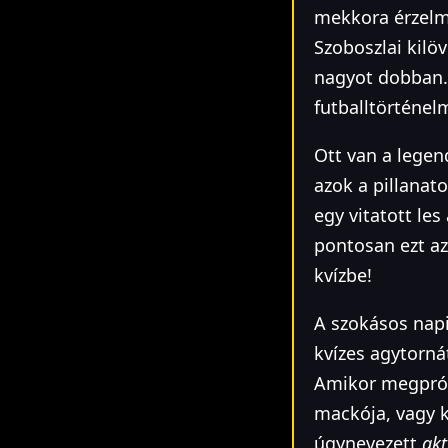
mekkora érzelm
Szoboszlai kilöv
nagyot dobban…
futballtörténel
Ott van a legen
azok a pillanato
egy vitatott le
pontosan ezt az
kvízbe!
A szokásos napi
kvízes agytorná
Amikor megpróbá
mackója, vagy k
úgynevezett
akt