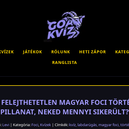
KVÍZEK
JÁTÉKOK
RÓLUNK
HETI ZÁPOR
KATEG
RANGLISTA
8 FELEJTHETETLEN MAGYAR FOCI TÖR
PILLANAT, NEKED MENNYI SIKERÜLT?
ő:
Levi
| Kategória:
Foci
,
Kvízek
| Címkék:
kvíz
,
labdarúgás
,
magyar foci
,
tört