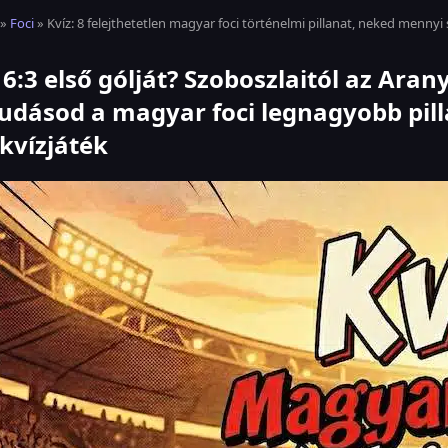
»
Foci
» Kvíz: 8 felejthetetlen magyar foci történelmi pillanat, neked mennyi 
 a 6:3 első gólját? Szoboszlaitól az Aran
tudásod a magyar foci legnagyobb pill
kvízjáték