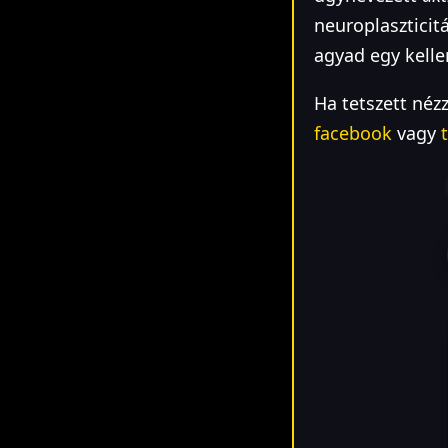
neuroplaszticit
agyad egy kell
Ha tetszett néz
facebook
vagy