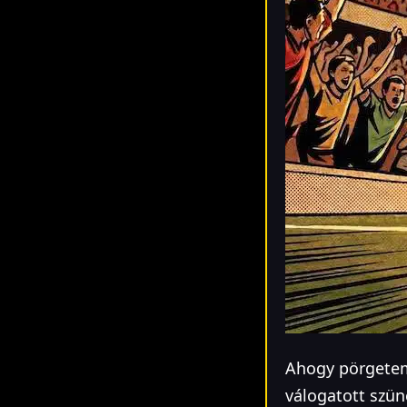
Ahogy pörgetem
válogatott szün