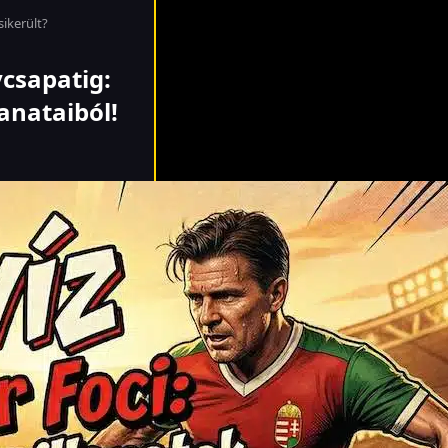
sikerült?
ycsapatig:
anataiból!