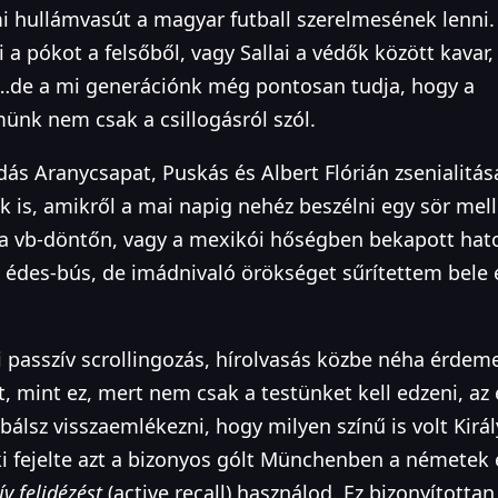
i hullámvasút a magyar futball szerelmesének lenni
i a pókot a felsőből, vagy Sallai a védők között kavar
de a mi generációnk még pontosan tudja, hogy a
münk nem csak a csillogásról szól.
dás Aranycsapat, Puskás és Albert Flórián zsenialitás
k is, amikről a mai napig nehéz beszélni egy sör mell
s a vb-döntőn, vagy a mexikói hőségben bekapott hat
 édes-bús, de imádnivaló örökséget sűrítettem bele 
 passzív scrollingozás, hírolvasás közbe néha érdeme
t, mint ez, mert nem csak a testünket kell edzeni, az 
lsz visszaemlékezni, hogy milyen színű is volt Kirá
i fejelte azt a bizonyos gólt Münchenben a németek e
ív felidézést
(active recall) használod. Ez bizonyítottan