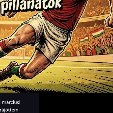
i márciusi
rájöttem,