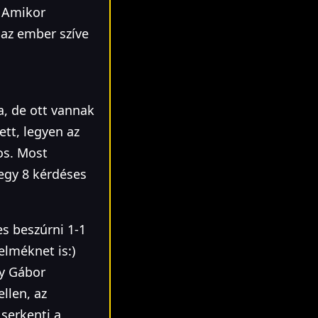
. Amikor
, az ember szíve
a, de ott vannak
ett, legyen az
os. Most
egy 8 kérdéses
s beszúrni 1-1
elméknet is:)
ly Gábor
llen, az
 serkenti a