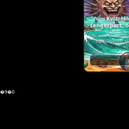
Kvíz: Ho
tengerpart, ó
Mi okoz tobb halál
cápatámadás? Me
ví
�9�0