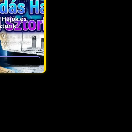
 Hajók és
ztorik!
? Mennyi áru érkezik
? Iyen és ehhez
…
!