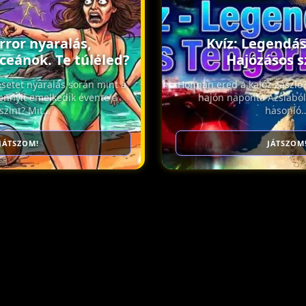
rror nyaralás,
Kvíz: Legendás
ceánok. Te túléled?
Hajózásos s
esetet nyaralás során mint a
Honnan ered a kalóz zászló
nnyit emelkedik évente a
hajón naponta Ázsiából
zszint? Mit…
hasonló
JÁTSZOM!
JÁTSZOM