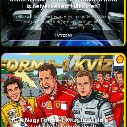
is helyezkedett Häkkinen?
1998, Spa. Schumacher az élen, mögötte Häkkinen. A
nézők még nem tudják, hogy történelmi F1…
JÁTSZOM!
A Nagy Forma-1 Kvíz: Teszteld a
tudásod a legendákról!