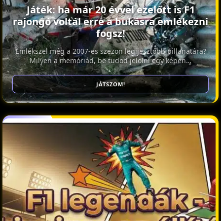
Játék: ha már 20 évvel ezelőtt is F1
rajongó voltál erre a bukásra emlékezni
fogsz!
Emlékszel még a 2007-es szezon legijesztőbb pillanatára?
Milyen a memóriád, be tudod jelölni egy képen…
JÁTSZOM!