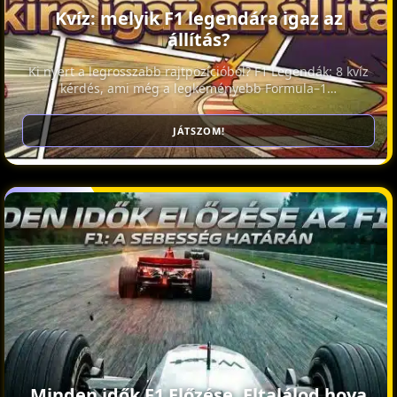
Kvíz: melyik F1 legendára igaz az
állítás?
Ki nyert a legrosszabb rajtpozícióból? F1 Legendák: 8 kvíz
kérdés, ami még a legkeményebb Formula–1…
JÁTSZOM!
Minden idők F1 Előzése. Eltalálod hova