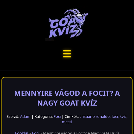
☰
MENNYIRE VÁGOD A FOCIT? A
NAGY GOAT KVÍZ
Szerző:
Adam
| Kategória:
Foci
| Címkék:
cristiano ronaldo
,
foci
,
kvíz
,
messi
Főoldal
»
Foci
» Mennyire vágod a Focit? A Nagy GOAT Kvíz