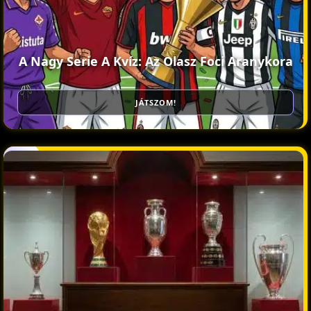
A Nagy Serie A Kvíz: Az Olasz Foci Aranykora
JÁTSZOM!