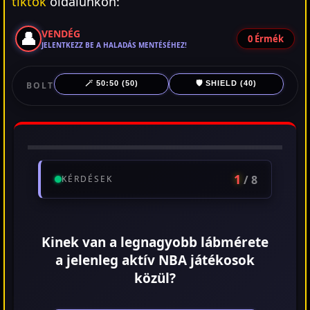
tiktok
oldalunkon:
👤
VENDÉG
0
Érmék
JELENTKEZZ BE A HALADÁS MENTÉSÉHEZ!
🪄 50:50 (50)
🛡️ SHIELD (40)
BOLT
1
/ 8
KÉRDÉSEK
Kinek van a legnagyobb lábmérete
a jelenleg aktív NBA játékosok
közül?