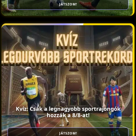
JÁTSZOM!
Kvíz: Csak a legnagyobb sportrajongók
hozzák a 8/8-at!
JÁTSZOM!