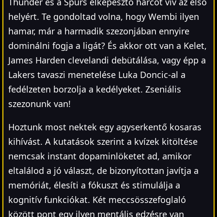
Thunder és a Spurs elképesztő harcot vív az első
helyért. Te gondoltad volna, hogy Wembi ilyen
hamar, már a harmadik szezonjában ennyire
dominálni fogja a ligát? És akkor ott van a Kelet,
James Harden clevelandi debütálása, vagy épp a
Lakers tavaszi menetelése Luka Doncic-al a
fedélzeten borzolja a kedélyeket. Zseniális
szezonunk van!
Hoztunk most nektek egy agyserkentő kosaras
kihívást. A kutatások szerint a kvízek kitöltése
nemcsak instant dopaminlöketet ad, amikor
eltalálod a jó választ, de bizonyítottan javítja a
memóriát, élesíti a fókuszt és stimulálja a
kognitív funkciókat. Két meccsösszefoglaló
között pont egy ilyen mentális edzésre van