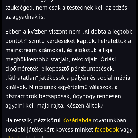
szükséged, nem csak a testednek kell az edzés,
az agyadnak is.
Ebben a kvízben viszont nem „Ki dobta a legtöbb
pontot?” szintű kérdéseket kaptok. Félretettük a
mainstream számokat, és előástuk a liga
meghökkentőbb statjait, rekordjait. Óriási
cipőméretek, elképesztő pénzbüntetések,
„láthatatlan” játékosok a pályán és social média
királyok. Nincsenek egyértelmű válaszok, a
distractorok becsapósak, úgyhogy rendesen
agyalni kell majd rajta. Készen álltok?
Ha tetszik, nézz körül
Kosárlabda
rovatunkban.
További játékokért kövess minket
facebook
vagy