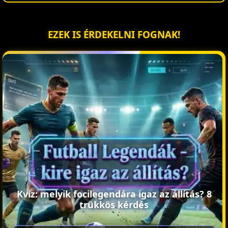
EZEK IS ÉRDEKELNI FOGNAK!
Kvíz: melyik focilegendára igaz az állítás? 8
trükkös kérdés