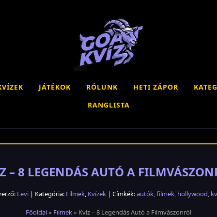
KVÍZEK
JÁTÉKOK
RÓLUNK
HETI ZÁPOR
KATEG
RANGLISTA
Z – 8 LEGENDÁS AUTÓ A FILMVÁSZO
zerző:
Levi
| Kategória:
Filmek
,
Kvízek
| Címkék:
autók
,
filmek
,
hollywood
,
kv
Főoldal
»
Filmek
» Kvíz – 8 Legendás Autó a Filmvászonról