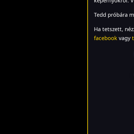
képernyőkről. V
Tedd próbára 
Ha tetszett, né
facebook
vagy