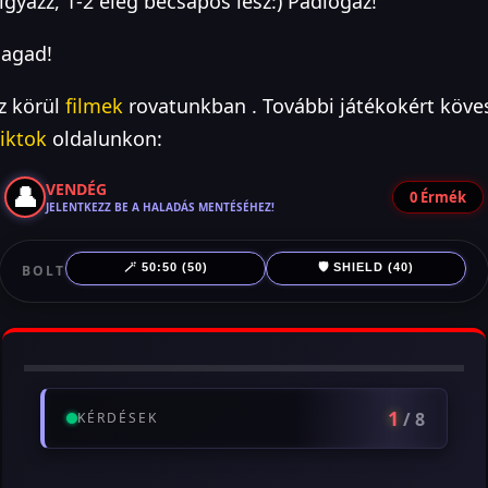
igyázz, 1-2 elég becsapós lesz:) Padlógáz!
magad!
zz körül
filmek
rovatunkban . További játékokért köve
tiktok
oldalunkon:
👤
VENDÉG
0
Érmék
JELENTKEZZ BE A HALADÁS MENTÉSÉHEZ!
🪄 50:50 (50)
🛡️ SHIELD (40)
BOLT
1
/ 8
KÉRDÉSEK