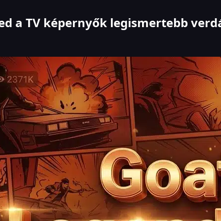
red
a TV képernyők legismertebb
verdá