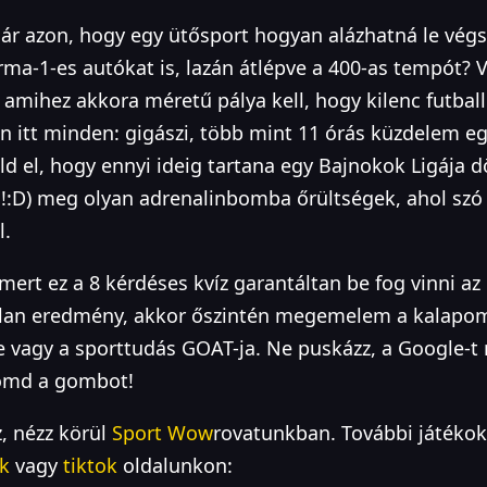
ár azon, hogy egy ütősport hogyan alázhatná le vég
ma-1-es autókat is, lazán átlépve a 400-as tempót? 
, amihez akkora méretű pálya kell, hogy kilenc futbal
Van itt minden: gigászi, több mint 11 órás küzdelem e
d el, hogy ennyi ideig tartana egy Bajnokok Ligája 
!:D) meg olyan adrenalinbomba őrültségek, ahol szó 
l.
 mert ez a 8 kérdéses kvíz garantáltan be fog vinni a
lan eredmény, akkor őszintén megemelem a kalapom
te vagy a sporttudás GOAT-ja. Ne puskázz, a Google-
omd a gombot!
z, nézz körül
Sport Wow
rovatunkban. További játékok
k
vagy
tiktok
oldalunkon: