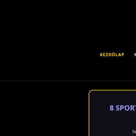
KEZDŐLAP
8 SPOR
S