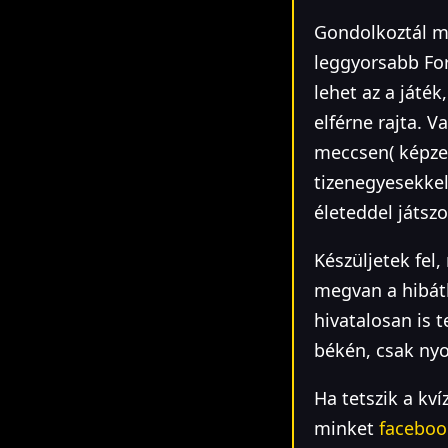
Gondolkoztál m
leggyorsabb For
lehet az a játék
elférne rajta. 
meccsen( képzel
tizenegyesekkel
életeddel játszo
Készüljetek fel,
megvan a hibát
hivatalosan is 
békén, csak ny
Ha tetszik a kví
minket
faceboo