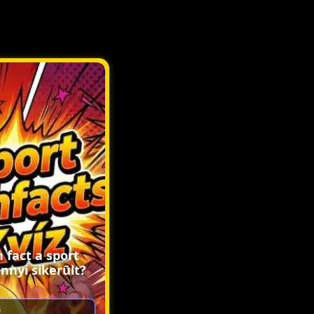
n fact a sport
nnyi sikerült?
!