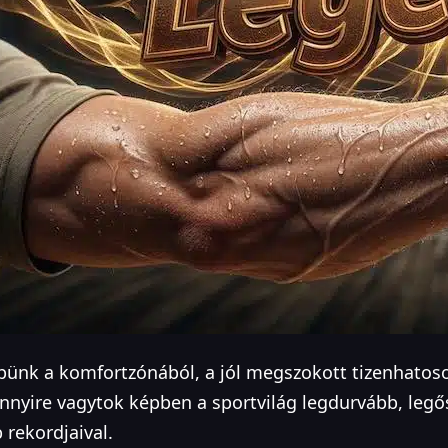
épünk a komfortzónából, a jól megszokott tizenhatoso
nyire vagytok képben a sportvilág legdurvább, legő
 rekordjaival.