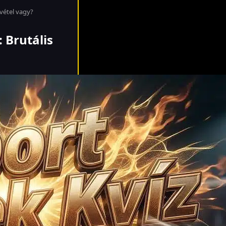
ivétel vagy?
 Brutális