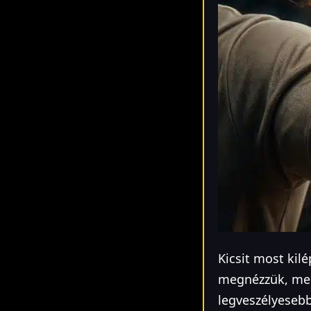
Kicsit most kil
megnézzük, men
legveszélyesebb