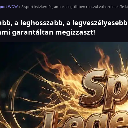
port WOW
» 8 sport kvízkérdés, amire a legtöbben rosszul válaszolnak. Te k
bb, a leghosszabb, a legveszélyesebb:
 ami garantáltan megizzaszt!