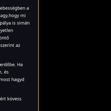
sebességben a
Vagy,hogy mi
lpálya is simán
gyetlen
döntő
szerint az
z erdőbe. Ha
, és
t most hagyd
ért kövess