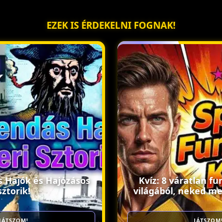
EZEK IS ÉRDEKELNI FOGNAK!
s Hajók és Hajózásos
Kvíz: 8 váratlan fu
sztorik!
világából, neked me
JÁTSZOM!
JÁTSZOM