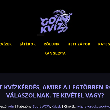
KVÍZEK
JÁTÉKOK
RÓLUNK
HETI ZÁPOR
KATEG
RANGLISTA
T KVÍZKÉRDÉS, AMIRE A LEGTÖBBEN 
VÁLASZOLNAK. TE KIVÉTEL VAGY?
zerző:
Adri
| Kategória:
Sport WOW
,
Kvízek
| Címkék:
kvíz
,
rekordok
,
sportw