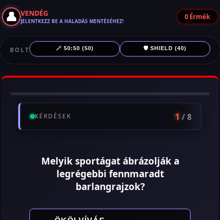
👤
VENDÉG
0
Érmék
JELENTKEZZ BE A HALADÁS MENTÉSÉHEZ!
🪄 50:50 (50)
🛡️ SHIELD (40)
BOLT
1
/ 8
KÉRDÉSEK
Melyik sportágat ábrázolják a
legrégebbi fennmaradt
barlangrajzok?