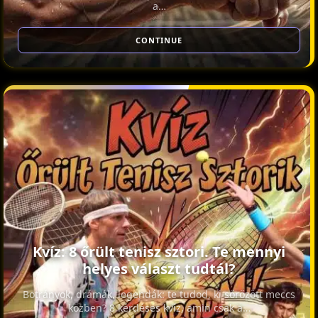
a…
CONTINUE
Kvíz: 8 őrült tenisz sztori. Te mennyi
helyes választ tudtál?
Botrányok, drámák, legendák: te tudod, ki sörözött meccs
közben? 8 kérdéses kvíz, amin csak a…