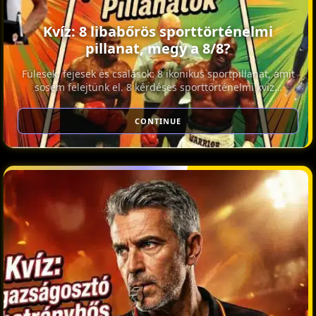
Kvíz: 8 libabőrös sporttörténelmi
pillanat, megy a 8/8?
Fülesek, fejesek és csalások: 8 ikonikus sportpillanat, amit
sosem felejtünk el. 8 kérdéses sporttörténelmi kvíz…
CONTINUE