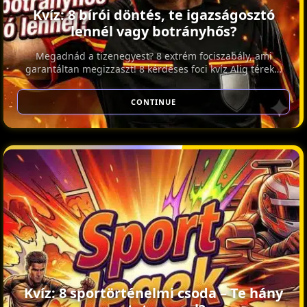
Kvíz: 8 bírói döntés, te igazságosztó
lennél vagy botrányhős?
Megadnád a tizenegyest? 8 extrém fociszabály, ami
garantáltan megizzaszt! 8 kérdéses foci kvíz Alig térek…
CONTINUE
Kvíz: 8 sportörténelmi csoda – Te hány