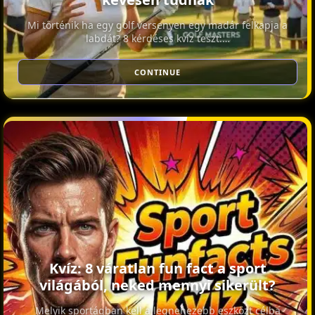
Mi történik ha egy golf versenyen egy madár felkapja a
labdát? 8 kérdéses kvíz teszt:…
CONTINUE
Kvíz: 8 váratlan fun fact a sport
világából, neked mennyi sikerült?
Melyik sportágban kell a legnehezebb eszközt célba