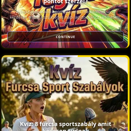
pontot szerzel?
A legizgalmasabb sportkvíz, amit ma kitölthetsz. 8
kérdéses teszt, a szükséges napi agytornához. Remélem,
mindenki…
CONTINUE
Kvíz: 8 furcsa sportszabály amit
kevesen tudnak