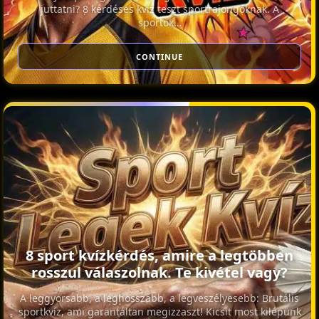
juttatni? 8 kérdéses kvíz teszt sportrajongóknak. A
sportok…
CONTINUE
8 sport kvízkérdés, amire a legtöbben
rosszul válaszolnak. Te kivétel vagy?
A leggyorsabb, a leghosszabb, a legveszélyesebb: Brutális
sportkvíz, ami garantáltan megizzaszt! Kicsit most kilépünk