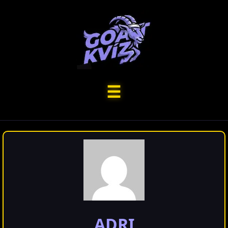
☰
ADRI