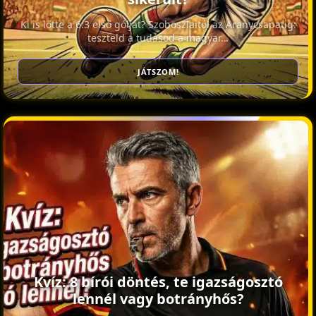
Ki is lőtte a 6:3 első gólját? Szoboszlaitól az Aranycsapatig:
teszteld a tudásod a magyar…
JÁTSZOM!
Kvíz: 8 bírói döntés, te igazságosztó
lennél vagy botrányhős?