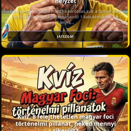
helyzet
Gól egy strandlabda miatt? 8 kérdéses kvíz a futballvilág
legőrültebb igazságtalanságairól! 1 kakukktojással. Te
hányra…
JÁTSZOM!
Kvíz: 8 felejthetetlen magyar foci
történelmi pillanat, neked mennyi
sikerült?