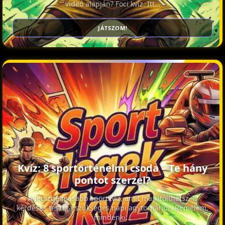
videó alapján? Foci kvíz. Itt…
JÁTSZOM!
Kvíz: 8 sportörténelmi csoda – Te hány
pontot szerzel?
A legizgalmasabb sportkvíz, amit ma kitölthetsz. 8
kérdéses teszt, a szükséges napi agytornához. Remélem,
mindenki…