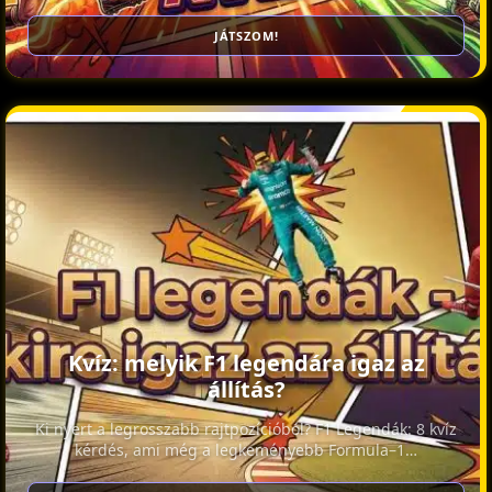
JÁTSZOM!
Kvíz: melyik F1 legendára igaz az
állítás?
Ki nyert a legrosszabb rajtpozícióból? F1 Legendák: 8 kvíz
kérdés, ami még a legkeményebb Formula–1…