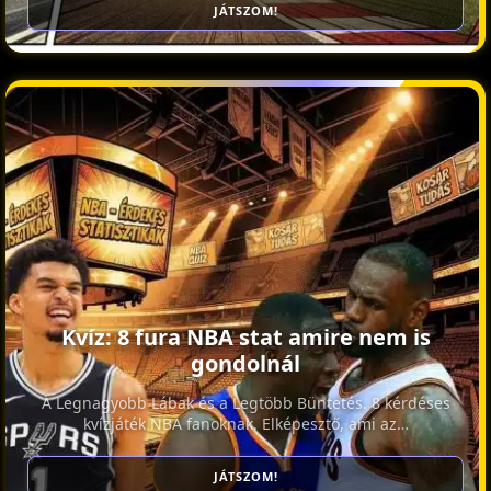
JÁTSZOM!
Kvíz: 8 fura NBA stat amire nem is
gondolnál
A Legnagyobb Lábak és a Legtöbb Büntetés. 8 kérdéses
kvízjáték NBA fanoknak. Elképesztő, ami az…
JÁTSZOM!