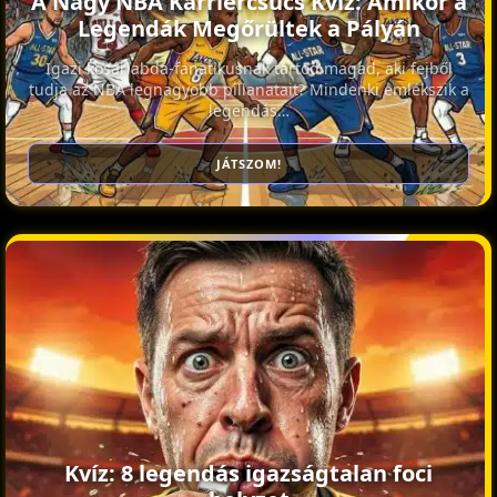
A Nagy NBA Karriercsúcs Kvíz: Amikor a
Legendák Megőrültek a Pályán
Igazi kosárlabda-fanatikusnak tartod magad, aki fejből
tudja az NBA legnagyobb pillanatait? Mindenki emlékszik a
legendás…
JÁTSZOM!
Kvíz: 8 legendás igazságtalan foci