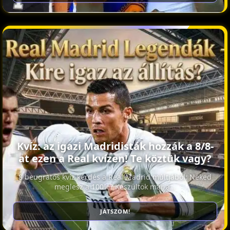
Kvíz: az igazi Madridisták hozzák a 8/8-
at ezen a Real kvízen! Te köztük vagy?
8 beugratós kvíz kérdés a Real Madrid múltjából: Neked
meglesz a 100%? Készültök már a…
JÁTSZOM!