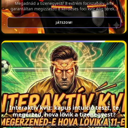
Megadnád a tizenegyest? 8 extrém fociszabály, ami
garantáltan megizzaszt! 8 kérdéses foci kvíz Alig térek…
JÁTSZOM!
Interaktív kvíz: kapus intuíció teszt, te
megérzed, hova lövik a tizenegyest?
4 híres 11-es: meg tudod mondani, hova célozták a labdát