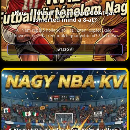
Kvíz: a futball történelem GOAT-jai.
Ismerted mind a 8-at?
A „Nem repülő hollanditól” az „Isteni copfocskáig”:
Mennyire ismered a régi idők legnagyobbjait? 8 kérdéses…
JÁTSZOM!