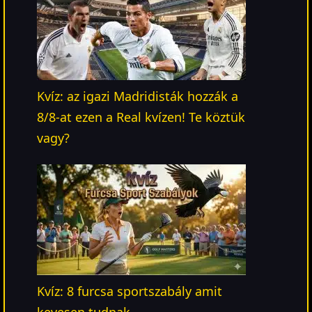
Kvíz: az igazi Madridisták hozzák a
8/8-at ezen a Real kvízen! Te köztük
vagy?
Kvíz: 8 furcsa sportszabály amit
kevesen tudnak