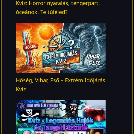
Kvíz: Horror nyaralás, tengerpart,
óceánok. Te túléled?
Hőség, Vihar, Eső – Extrém Időjárás
Kvíz