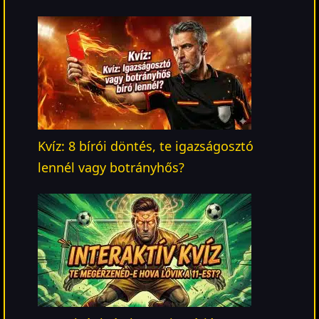
Kvíz: 8 bírói döntés, te igazságosztó
lennél vagy botrányhős?