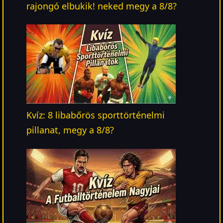
rajongó elbukik! neked megy a 8/8?
Kvíz: 8 libabőrös sporttörténelmi
pillanat, megy a 8/8?