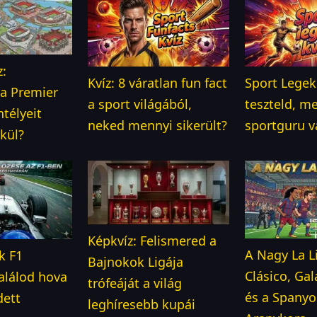
z:
Kvíz: 8 váratlan fun fact
Sport Legek 
 a Premier
a sport világából,
teszteld, m
télyeit
neked mennyi sikerült?
sportguru v
lkül?
Képkvíz: Felismered a
A Nagy La Li
k F1
Bajnokok Ligája
Clásico, Ga
találod hova
trófeáját a világ
és a Spanyo
dett
leghíresebb kupái