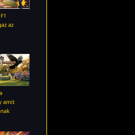
 F1
gaz az
sa
y amit
dnak