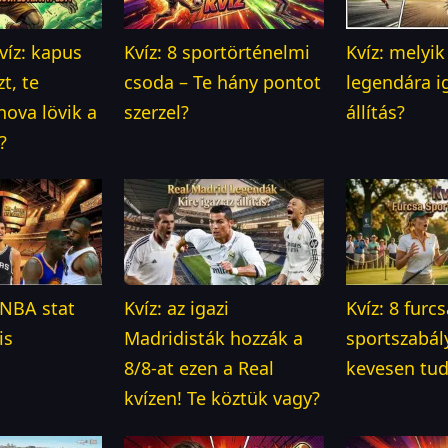
kvíz: kapus
Kvíz: 8 sportörténelmi
Kvíz: melyik
zt, te
csoda – Te hány pontot
legendára i
ova lövik a
szerzel?
állítás?
?
a NBA stat
Kvíz: az igazi
Kvíz: 8 furc
is
Madridisták hozzák a
sportszabál
8/8-at ezen a Real
kevesen tu
kvízen! Te köztük vagy?