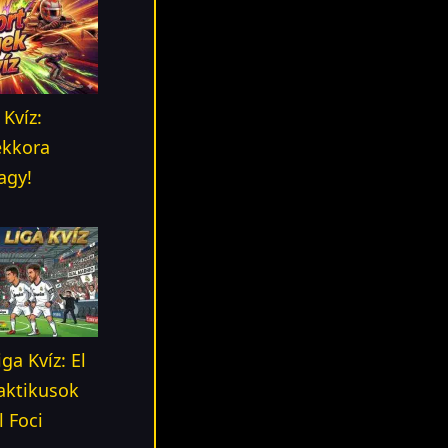
Kvíz:
ekkora
agy!
ga Kvíz: El
laktikusok
l Foci