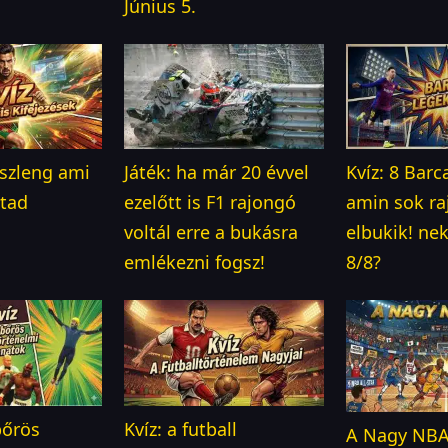
Június 5.
i szleng ami
Játék: ha már 20 évvel
Kvíz: 8 Barc
jtad
ezelőtt is F1 rajongó
amin sok r
voltál erre a bukásra
elbukik! ne
emlékezni fogsz!
8/8?
bőrös
Kvíz: a futball
A Nagy NB