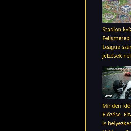
Stadion kví
Felismered
League szen
jelzések né
Minden idő
Előzése. El
is helyezke