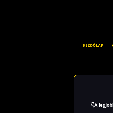
KEZDŐLAP
👇A legjob