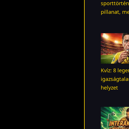
sporttörté
pillanat, m
Kvíz: 8 leg
igazságtala
helyzet