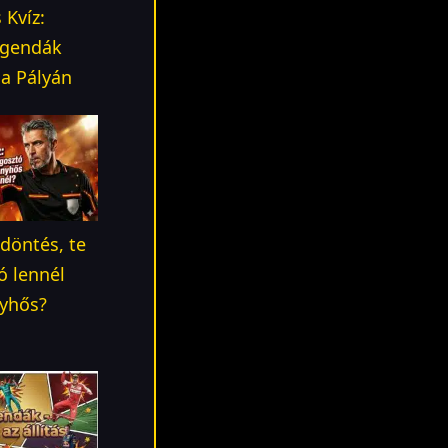
 Kvíz:
egendák
a Pályán
i döntés, te
ó lennél
nyhős?