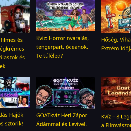
Kvíz: Horror nyaralás,
Hőség, Vihar
 filmes és
tengerpart, óceánok.
Extrém Időj
 jégkrémes
Te túléled?
álaszok és
ek
dás Hajók
GOATkvíz Heti Zápor
Kvíz – 8 Le
s sztorik!
Ádámmal és Levivel.
a Filmvászo