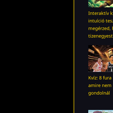
Interaktív 
intuíció tes
megérzed, h
tizenegyest
Kvíz: 8 fur
amire nem 
gondolnál