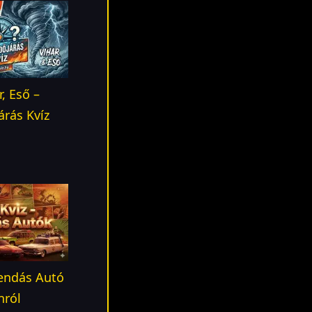
, Eső –
árás Kvíz
gendás Autó
nról