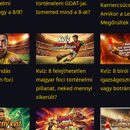
nelmi
történelem GOAT-jai.
Karriercsúcs
egy a 8/8?
Ismerted mind a 8-at?
Amikor a L
Megőrültek 
endás
Kvíz: 8 felejthetetlen
Kvíz: 8 bíró
n foci
magyar foci történelmi
igazságoszt
pillanat, neked mennyi
vagy botrá
sikerült?