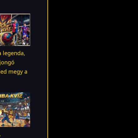
a legenda,
ajongó
ked megy a
A