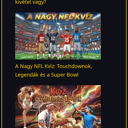
kivétel vagy?
A Nagy NFL Kvíz: Touchdownok,
Legendák és a Super Bowl