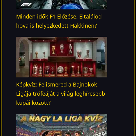
Minden idők F1 Előzése. Eltalálod
hova is helyezkedett Häkkinen?
Képkvíz: Felismered a Bajnokok
Ligája trófeáját a világ leghíresebb
kupái között?