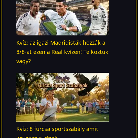
Kvíz: az igazi Madridisták hozzák a
8/8-at ezen a Real kvízen! Te köztük
vagy?
Kvíz: 8 furcsa sportszabály amit
kevesen tudnak