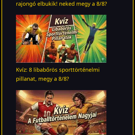
rajongó elbukik! neked megy a 8/8?
Kvíz: 8 libabőrös sporttörténelmi
pillanat, megy a 8/8?