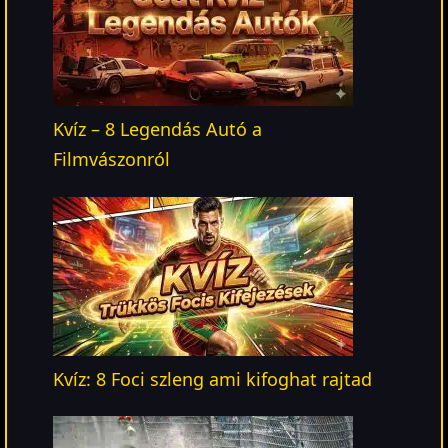
Kvíz – 8 Legendás Autó a
Filmvászonról
Kvíz: 8 Foci szleng ami kifoghat rajtad