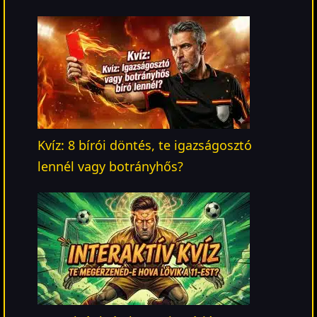
Kvíz: 8 bírói döntés, te igazságosztó
lennél vagy botrányhős?