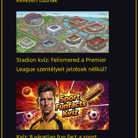
Stadion kvíz: Felismered a Premier
League szentélyeit jelzések nélkül?
Kvíz: 8 váratlan fun fact a sport