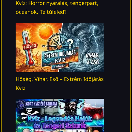
Kvíz: Horror nyaralás, tengerpart,
óceánok. Te túléled?
Hőség, Vihar, Eső – Extrém Időjárás
Kvíz